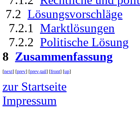
7.2
Lösungsvorschläge
7.2.1
Marktlösungen
7.2.2
Politische Lösung
8
Zusammenfassung
[
next
] [
prev
] [
prev-tail
] [
front
] [
up
]
zur Startseite
Impressum