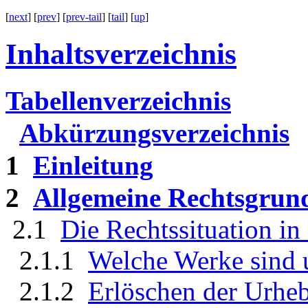
[
next
] [
prev
] [
prev-tail
] [
tail
] [
up
]
Inhaltsverzeichnis
Tabellenverzeichnis
Abkürzungsverzeichnis
1
Einleitung
2
Allgemeine Rechtsgrund
2.1
Die Rechtssituation in
2.1.1
Welche Werke sind u
2.1.2
Erlöschen der Urheb