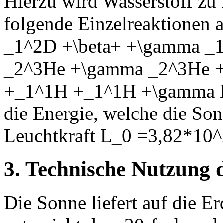
Hierzu wird Wasserstoff zu 
folgende Einzelreaktionen
_1^2D +\beta+ +\gamma _1
_2^3He +\gamma _2^3He +
+_1^1H +_1^1H +\gamma En
die Energie, welche die Son
Leuchtkraft L_0 =3,82*10^
3. Technische Nutzung 
Die Sonne liefert auf die E