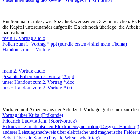
Zusammenfassung des zweiten Vortrages im txt-Format
Ein Seminar darüber, wie Sozialnetzwerkseiten Gewinn machen. Es Ha
die Kapitel untereinander aufgeteilt. Da ich noch überlege, die Arbei
nachschauen:
mein 1. Vortrag audio
Folien zum 1. Vortrag *.ppt (nur die ersten 4 sind mein Thema)
Handout zum 1. Vortrag
mein 2. Vortrag audio
gesamte Folien zum 2. Vortrag *.ppt
unser Handout zum 2. Vortrag *.doc
unser Handout zum 2. Vortrag *.txt
Vorträge und Arbeiten aus der Schulzeit. Vorträge gibt es nur zum le
Vortrag über Kuba (Erdkunde)
Friedrich Ludwig Jahn (Sportvortrag)
Exkursion zum deutschen Elektronensynchroton (Desy) in Hamburg(
anderer Leistungsnachweis über elektrische und magnetische Felder 
Arbeit über die Sonne (Physik, Wissenschaftstag)